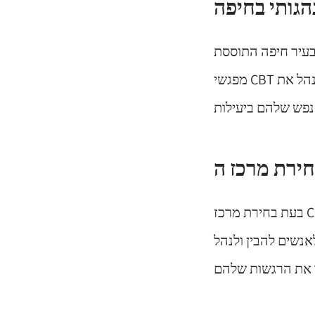
הגותי בחיפה
מפגשי CBT מותאמים אישית כדי לענות על הצרכים הייחודיים של כל אדם, ולסייע להם לנהל את
בעת בחירת מרכז CBT, חשוב לקחת בחשבון את הכישורים, הניסיון ומגוון השירותים המוצעים על ידי
אנשים להבין ולנהל