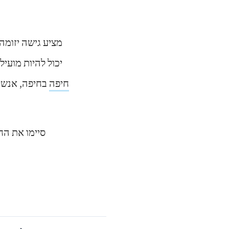
מרכז CBT חיפה
בחיפה, אנשי
סיימו את הח